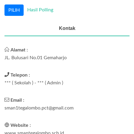
Hasil Polling
Kontak
Alamat :
JL. Bulusari No.01 Gemaharjo
Telepon :
*** ( Sekolah ) - *** ( Admin )
Email :
sman1tegalombo.pct@gmail.com
Website :
www.smantegalombo.sch.id